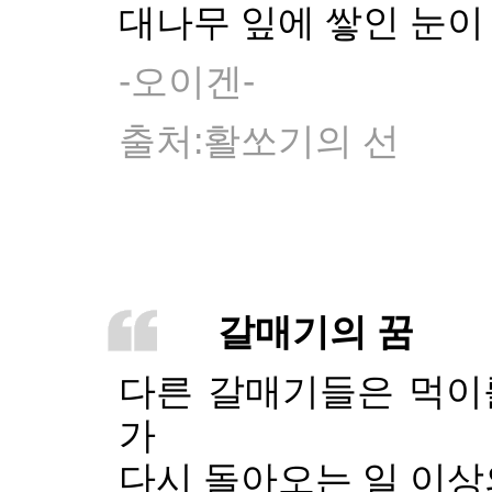
대나무 잎에 쌓인 눈
-오이겐-
출처:활쏘기의 선
갈매기의 꿈
다른 갈매기들은 먹이
가
다시 돌아오는 일 이상