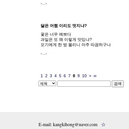
-...-
달은 어쩜 이리도 멋지냐?
꽃은 너무 예쁘다
과일은 또 왜 이렇게 맛있냐?
모기에게 한 방 물리니 아주 따끔하구나
-...-
1
2
3
4
5
6
7
8
9
10
>
∞
E-mail: kangkihong@naver.com
☆